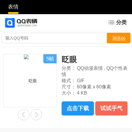
表情
分类
眨眼
5帧
分类：
QQ动漫表情
,
QQ个性表
情
格式：
GIF
尺寸：
60像素 x 60像素
大小：
4 KB
点击下载
试试手气