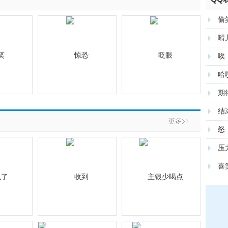
偷
嘚
唉
哈
期
结
怒
压
喜