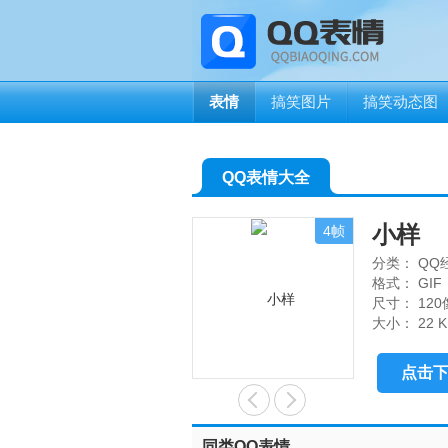
表情
搞笑图片
搞笑动态图
QQ表情大全
小样
4帧
分类：
QQ
格式：
GIF
尺寸：
120
大小：
22 
点击
下班了
吃惊
同类QQ表情