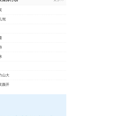
笑
儿驾
喽
待
冰
力山大
笑颜开