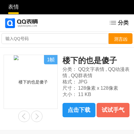
表情
分类
楼下的也是傻子
1帧
分类：
QQ文字表情
,
QQ动漫表
情
,
QQ群表情
格式：
JPG
尺寸：
128像素 x 128像素
大小：
11 KB
点击下载
试试手气