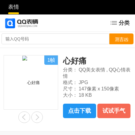
表情
分类
心好痛
1帧
分类：
QQ美女表情
,
QQ心情表
情
格式：
JPG
尺寸：
147像素 x 150像素
大小：
18 KB
点击下载
试试手气