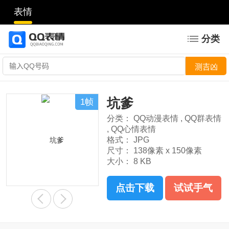
表情
分类
坑爹
1帧
分类：
QQ动漫表情
,
QQ群表情
,
QQ心情表情
格式：
JPG
尺寸：
138像素 x 150像素
大小：
8 KB
点击下载
试试手气