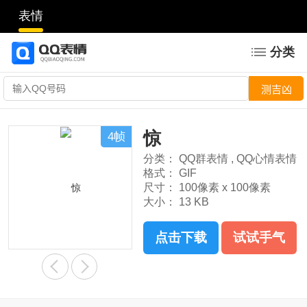
表情
分类
惊
4帧
分类：
QQ群表情
,
QQ心情表情
格式：
GIF
尺寸：
100像素 x 100像素
大小：
13 KB
点击下载
试试手气