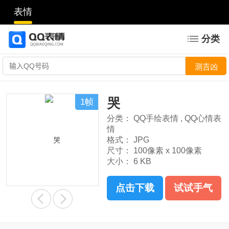
表情
分类
哭
1帧
分类：
QQ手绘表情
,
QQ心情表
情
格式：
JPG
尺寸：
100像素 x 100像素
大小：
6 KB
点击下载
试试手气