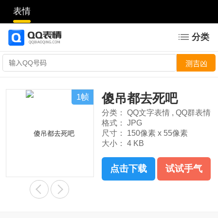
表情
分类
傻吊都去死吧
1帧
分类：
QQ文字表情
,
QQ群表情
格式：
JPG
尺寸：
150像素 x 55像素
大小：
4 KB
点击下载
试试手气