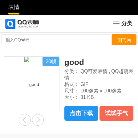
表情
分类
good
20帧
分类：
QQ可爱表情
,
QQ超萌表
情
格式：
GIF
尺寸：
100像素 x 100像素
大小：
31 KB
点击下载
试试手气