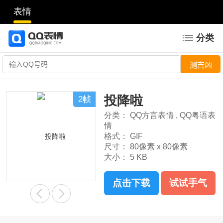
表情
分类
投降啦
2帧
分类：
QQ方言表情
,
QQ粤语表
情
格式：
GIF
尺寸：
80像素 x 80像素
大小：
5 KB
点击下载
试试手气