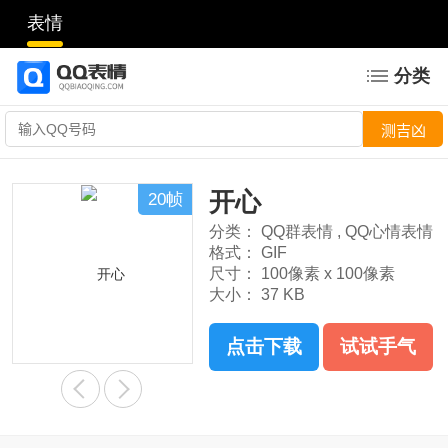
表情
分类
开心
20帧
分类：
QQ群表情
,
QQ心情表情
格式：
GIF
尺寸：
100像素 x 100像素
大小：
37 KB
点击下载
试试手气