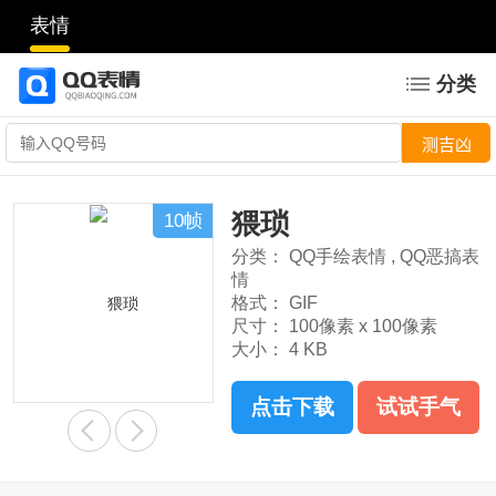
表情
分类
猥琐
10帧
分类：
QQ手绘表情
,
QQ恶搞表
情
格式：
GIF
尺寸：
100像素 x 100像素
大小：
4 KB
点击下载
试试手气