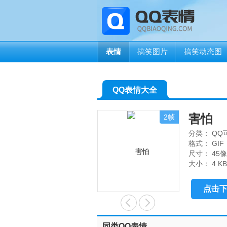
表情
搞笑图片
搞笑动态图
QQ表情大全
害怕
2帧
分类：
QQ
格式：
GIF
尺寸：
45像
大小：
4 KB
点击
委屈
泪奔
同类QQ表情