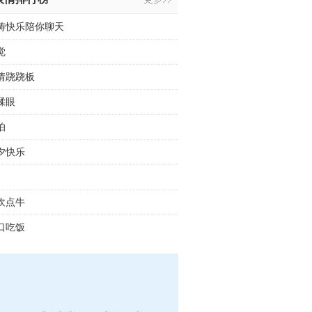
祷快乐陪你聊天
觉
情跷跷板
揉眼
怕
夕快乐
吹点牛
口吃饭