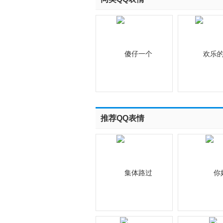
推荐QQ表情