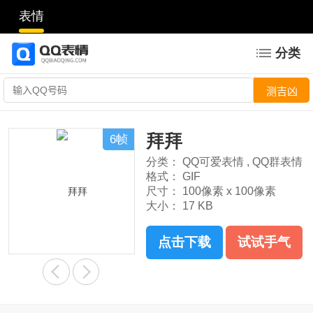
表情
分类
拜拜
6帧
分类：
QQ可爱表情
,
QQ群表情
格式：
GIF
尺寸：
100像素 x 100像素
大小：
17 KB
点击下载
试试手气