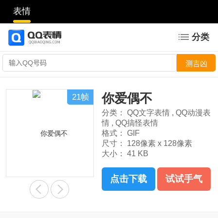
表情
分类
你爱偶不
21帧
分类：
QQ文字表情
,
QQ动漫表
情
,
QQ搞怪表情
格式：
GIF
尺寸：
128像素 x 128像素
大小：
41 KB
点击下载
试试手气