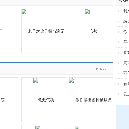
我
怒
你
拜
喜
真
万
砸
爱