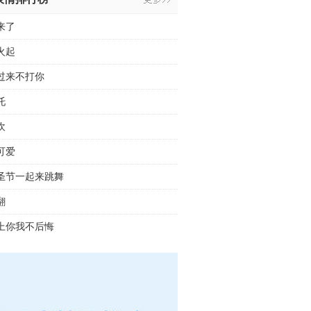
来了
火起
过来不打你
托
欢
可爱
圣节一起来跳舞
翻
上你我不后悔