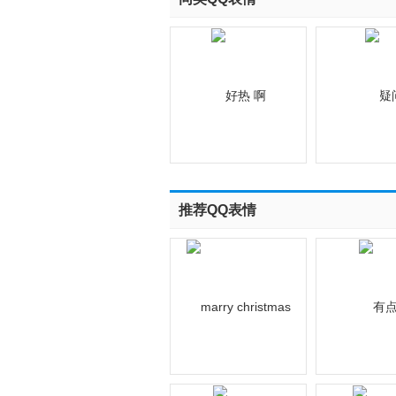
推荐QQ表情