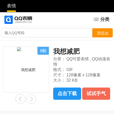
表情
分类
我想减肥
6帧
分类：
QQ可爱表情
,
QQ动漫表
情
格式：
GIF
尺寸：
128像素 x 128像素
大小：
32 KB
点击下载
试试手气