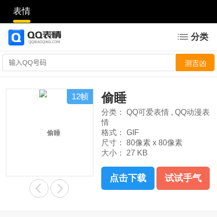
表情
分类
偷睡
12帧
分类：
QQ可爱表情
,
QQ动漫表
情
格式：
GIF
尺寸：
80像素 x 80像素
大小：
27 KB
点击下载
试试手气