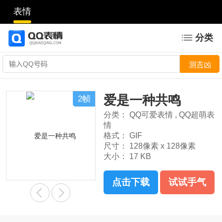
表情
分类
爱是一种共鸣
2帧
分类：
QQ可爱表情
,
QQ超萌表
情
格式：
GIF
尺寸：
128像素 x 128像素
大小：
17 KB
点击下载
试试手气