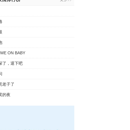
咯
眼
抱
ME ON BABY
深了，退下吧
问
死老子了
寞的夜