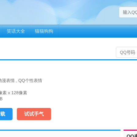
笑话大全
猫猫狗狗
动漫表情
,
QQ个性表情
像素 x 128像素
KB
下载
试试手气
QQ