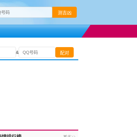
表情排行榜