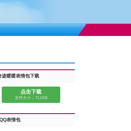
奇迹暖暖表情包下载
点击下载
文件大小：711KB
QQ表情包