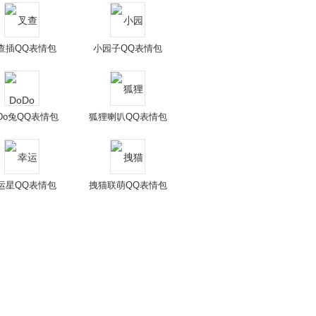
查插QQ表情包
小园子QQ表情包
Do兔QQ表情包
狐狸喇叭QQ表情包
运星QQ表情包
拽猫联萌QQ表情包