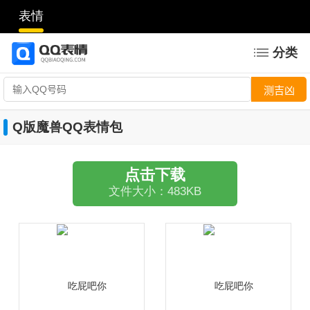
表情
分类
Q版魔兽QQ表情包
点击下载
文件大小：483KB